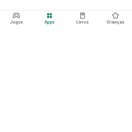
Jogos
Apps
Livros
Crianças
Google Play
Play Pass
Pontos do Play Points
Vales-presente
Resgatar
Política de reembolso