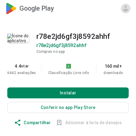
Google Play
r78e2jd6gf3j8592ahhf
r78e2jd6gf3j8592ahhf
Compras no app
4.4
160 mil+
star
6462 avaliações
Classificação Livre
info
downloads
Instalar
Conferir no app Play Store
Compartilhar
Adicionar à lista de desejos