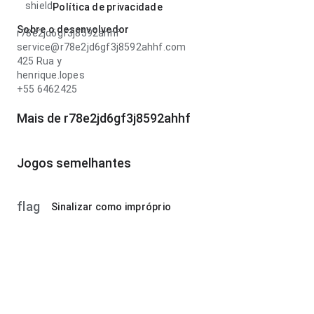
shield
Política de privacidade
Sobre o desenvolvedor
r78e2jd6gf3j8592ahhf
service@r78e2jd6gf3j8592ahhf.com
425 Rua y
henrique.lopes
+55 6462425
Mais de r78e2jd6gf3j8592ahhf
Jogos semelhantes
flag
Sinalizar como impróprio