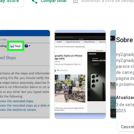
lay Store
Compartilhar
Adicionar à lista de desej
Sobre 
ny2gnad
ny2gnad
parece c
de carre
página de
o próxim
impressã
Atualiz
ny2gnad
3 de set
parece eq
2025
de navega
resposta 
nos deta
Cassi