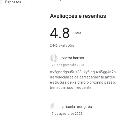
Esportes
Avaliações e resenhas
4.8
star
2442 avaliações
victor.barros
21 de agosto de 2025
ny2gnadgnu5us88uky6jdquv45gg4a7b p
de velocidade de carregamento antes de
estrutura deixa claro o próximo passo
bem com uso frequente.
priscila.rodrigues
7 de agosto de 2025