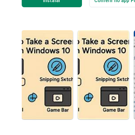
Instalar
Conferir no app P