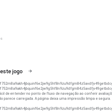
os
este jogo
f752m8a9akh4jbquinf6e2jw9g5hf8n9zu9dfgm84z5avdfjv49getbdc
f752m8a9akh4jbquinf6e2jw9g5hf8n9zu9dfgm84z5avdfjv49getbdc
cil de entender no ponto de fluxo de navegação ao conferir avaliaçõ
ão parece carregada. A página deixa uma impressão limpa e segura.
f752m8a9akh4jbquinf6e2jw9g5hf8n9zu9dfgm84z5avdfjv49getbdc