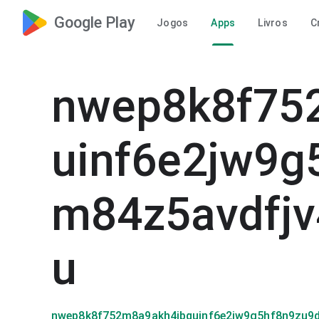
Google Play
Jogos
Apps
Livros
C
nwep8k8f75
uinf6e2jw9g
m84z5avdfj
u
nwep8k8f752m8a9akh4jbquinf6e2jw9g5hf8n9zu9