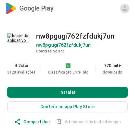
Google Play
nw8pgugi762fzfdukj7un
nw8pgugi762fzfdukj7un
Compras no app
4.2
770 mil+
star
3128 avaliações
Classificação Livre
info
downloads
Instalar
Conferir no app Play Store
Compartilhar
Adicionar à lista de desejos