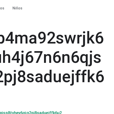
ros
Niños
b4ma92swrjk6
h4j67n6n6qjs
2pj8saduejffk6
jsp8tyhey6gjg2pj8saduejffk6u2