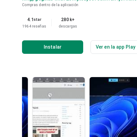
Compras dentro de la aplicación
4.1
280 k+
star
1964 reseñas
descargas
Instalar
Ver en la app Play