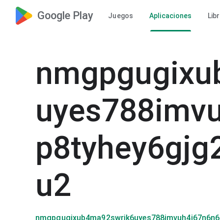
Google Play
Juegos
Aplicaciones
Lib
nmgpgugixu
uyes788imvu
p8tyhey6gjg
u2
nmgpgugixub4ma92swrjk6uyes788imvuh4j67n6n6q