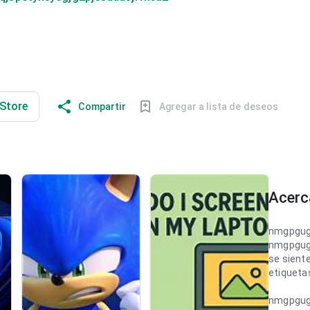
 Store
Compartir
Agregar a lista de deseos
Acerc
nmgpgug
nmgpgug
se sient
etiquetas
nmgpgug