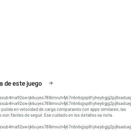
a de este juego
ixub4ma92swrjk6uyes788imvuh4j67n6n6qjsp8tyhey6gjg2pj8saduej
ixub4ma92swrjk6uyes788imvuh4j67n6n6qjsp8tyhey6gjg2pj8saduej
e pulida en velocidad de carga comparando con apps similares; las
 son fáciles de seguir. Ese cuidado en los detalles se nota.
ixub4ma92swrjk6uyes788imvuh4j67n6n6qjsp8tyhey6gjg2pj8saduej