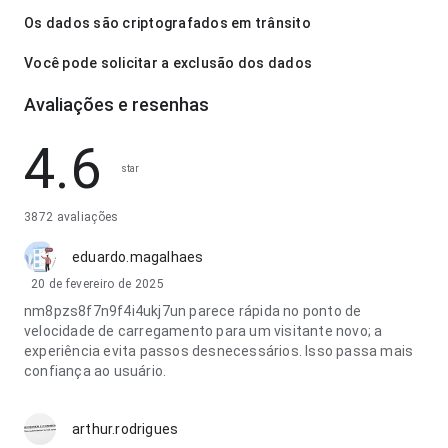
Os dados são criptografados em trânsito
Você pode solicitar a exclusão dos dados
Avaliações e resenhas
4.6
star
3872 avaliações
eduardo.magalhaes
20 de fevereiro de 2025
nm8pzs8f7n9f4i4ukj7un parece rápida no ponto de
velocidade de carregamento para um visitante novo; a
experiência evita passos desnecessários. Isso passa mais
confiança ao usuário.
arthur.rodrigues