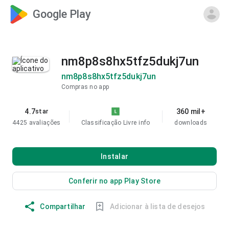
Google Play
nm8p8s8hx5tfz5dukj7un
nm8p8s8hx5tfz5dukj7un
Compras no app
4.7
360 mil+
star
4425 avaliações
Classificação Livre
info
downloads
Instalar
Conferir no app Play Store
Compartilhar
Adicionar à lista de desejos