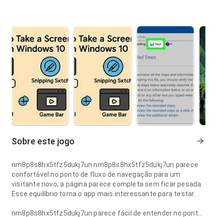
Sobre este jogo
nm8p8s8hx5tfz5dukj7un nm8p8s8hx5tfz5dukj7un parece
confortável no ponto de fluxo de navegação para um
visitante novo; a página parece completa sem ficar pesada.
Esse equilíbrio torna o app mais interessante para testar.
nm8p8s8hx5tfz5dukj7un parece fácil de entender no ponto