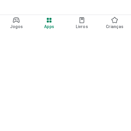
Jogos
Apps
Livros
Crianças
Google Play
Play Pass
Pontos do Play Points
Vales-presente
Resgatar
Política de reembolso