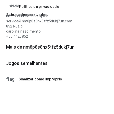
shield
Política de privacidade
Sobre o desenvolvedor
nm8p8s8hx5tfz5dukj7un
service@nm8p8s8hx5tfz5dukj7un.com
852 Rua p
carolina.nascimento
+55 4425852
Mais de nm8p8s8hx5tfz5dukj7un
Jogos semelhantes
flag
Sinalizar como impróprio