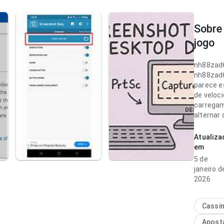
Sobre
jogo
nh88zad
nh88zad
parece e
de veloc
carrega
alternar 
conteúdo
examinar
Atualiza
quer dec
em
se vale i
5 de
janeiro d
nh88zad
2026
parece b
ponto de
carregam
Cassi
decidir in
Apost