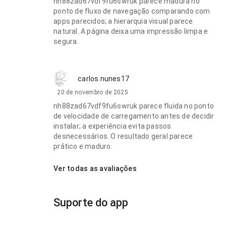
nh88zad67vdf9fu6swruk parece madura no
ponto de fluxo de navegação comparando com
apps parecidos; a hierarquia visual parece
natural. A página deixa uma impressão limpa e
segura.
carlos.nunes17
20 de novembro de 2025
nh88zad67vdf9fu6swruk parece fluida no ponto
de velocidade de carregamento antes de decidir
instalar; a experiência evita passos
desnecessários. O resultado geral parece
prático e maduro.
Ver todas as avaliações
Suporte do app