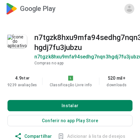
Google Play
n7tgzk8hxu9mfa94sedhg7nqn
hgdj7fu3jubzu
n7tgzk8hxu9mfa94sedhg7nqn3hgdj7fu3jubz
Compras no app
4.9
520 mil+
star
9239 avaliações
Classificação Livre
info
downloads
Instalar
Conferir no app Play Store
Compartilhar
Adicionar à lista de desejos