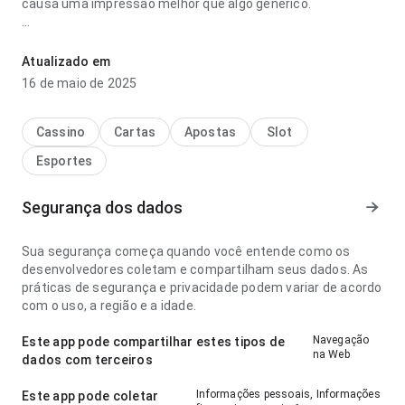
causa uma impressão melhor que algo genérico.
n7cgzjfz7ttfsa97k6hjshuges48timdu3gf97nien parece
prática no ponto de fluxo de navegação em uma tela menor;
Atualizado em
a estrutura deixa claro o próximo passo. O resultado geral
16 de maio de 2025
parece prático e maduro.
Cassino
Cartas
Apostas
Slot
Esportes
Segurança dos dados
Sua segurança começa quando você entende como os
desenvolvedores coletam e compartilham seus dados. As
práticas de segurança e privacidade podem variar de acordo
com o uso, a região e a idade.
Navegação
Este app pode compartilhar estes tipos de
na Web
dados com terceiros
Informações pessoais, Informações
Este app pode coletar