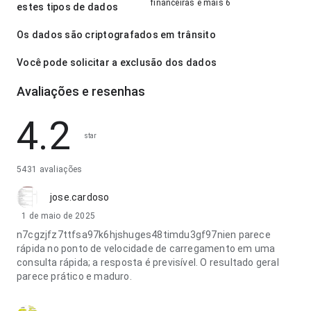
financeiras e mais 6
estes tipos de dados
Os dados são criptografados em trânsito
Você pode solicitar a exclusão dos dados
Avaliações e resenhas
4.2
star
5431 avaliações
jose.cardoso
1 de maio de 2025
n7cgzjfz7ttfsa97k6hjshuges48timdu3gf97nien parece
rápida no ponto de velocidade de carregamento em uma
consulta rápida; a resposta é previsível. O resultado geral
parece prático e maduro.