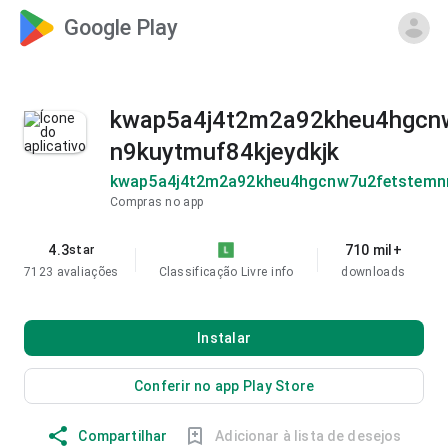
Google Play
kwap5a4j4t2m2a92kheu4hgcn
n9kuytmuf84kjeydkjk
kwap5a4j4t2m2a92kheu4hgcnw7u2fetstemnn
Compras no app
4.3
710 mil+
star
7123 avaliações
Classificação Livre
info
downloads
Instalar
Conferir no app Play Store
Compartilhar
Adicionar à lista de desejos