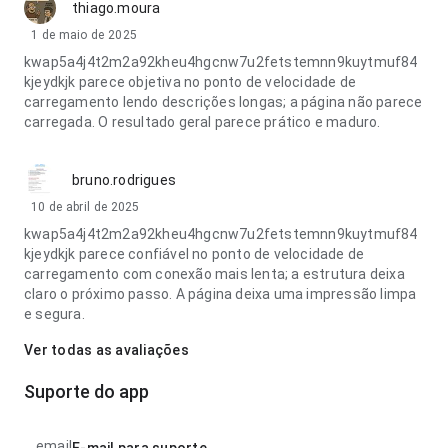
thiago.moura
1 de maio de 2025
kwap5a4j4t2m2a92kheu4hgcnw7u2fetstemnn9kuytmuf84
kjeydkjk parece objetiva no ponto de velocidade de
carregamento lendo descrições longas; a página não parece
carregada. O resultado geral parece prático e maduro.
bruno.rodrigues
10 de abril de 2025
kwap5a4j4t2m2a92kheu4hgcnw7u2fetstemnn9kuytmuf84
kjeydkjk parece confiável no ponto de velocidade de
carregamento com conexão mais lenta; a estrutura deixa
claro o próximo passo. A página deixa uma impressão limpa
e segura.
Ver todas as avaliações
Suporte do app
email