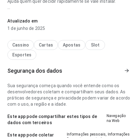
Ajuda quem quer decidir rapidamente se vale instalar.
kwap5a4j4t2m2a92kheu4hgcnw7u2fetstemnn9kuytmuf84kjeyd
parece fácil de entender no ponto de velocidade de
Atualizado em
carregamento ao conferir avaliações; a resposta é
1 de junho de 2025
previsível. A página deixa uma impressão limpa e segura.
Cassino
Cartas
Apostas
Slot
Esportes
Segurança dos dados
Sua segurança começa quando você entende como os
desenvolvedores coletam e compartilham seus dados. As
práticas de segurança e privacidade podem variar de acordo
com o uso, a região e a idade.
Navegação
Este app pode compartilhar estes tipos de
na Web
dados com terceiros
Informações pessoais, Informações
Este app pode coletar