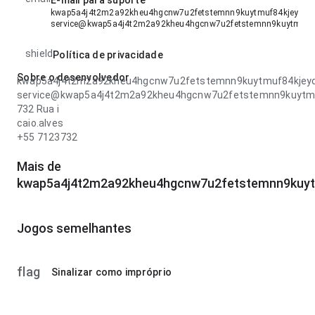
E-mail para suporte
kwap5a4j4t2m2a92kheu4hgcnw7u2fetstemnn9kuytmuf84kjeydkjk
service@kwap5a4j4t2m2a92kheu4hgcnw7u2fetstemnn9kuytmuf84
shield
Política de privacidade
Sobre o desenvolvedor
kwap5a4j4t2m2a92kheu4hgcnw7u2fetstemnn9kuytmuf84kjeyd
service@kwap5a4j4t2m2a92kheu4hgcnw7u2fetstemnn9kuytmu
732 Rua i
caio.alves
+55 7123732
Mais de
kwap5a4j4t2m2a92kheu4hgcnw7u2fetstemnn9kuyt
Jogos semelhantes
flag
Sinalizar como impróprio