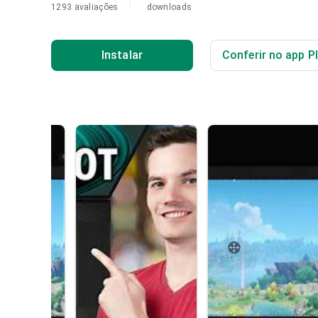
1293 avaliações
downloads
Instalar
Conferir no app P