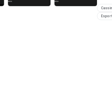
interess
Cassi
Espor