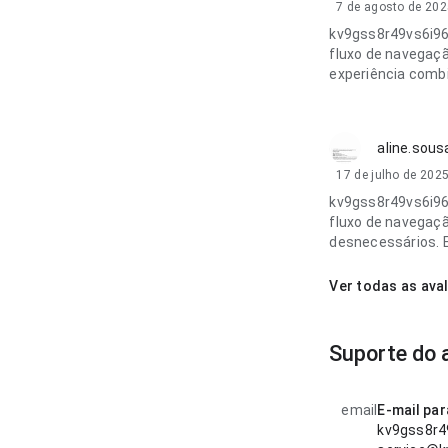
7 de agosto de 202
kv9gss8r49vs6i96
fluxo de navegaçã
experiência comb
aline.sous
17 de julho de 202
kv9gss8r49vs6i96
fluxo de navegaç
desnecessários. E
Ver todas as ava
Suporte do 
email
E-mail pa
kv9gss8r4