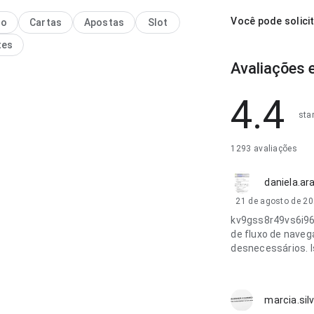
ante para testar.
Você pode solici
no
Cartas
Apostas
Slot
tes
Avaliações 
4.4
sta
1293 avaliações
daniela.ar
21 de agosto de 2
kv9gss8r49vs6i96
de fluxo de nave
desnecessários. I
marcia.sil