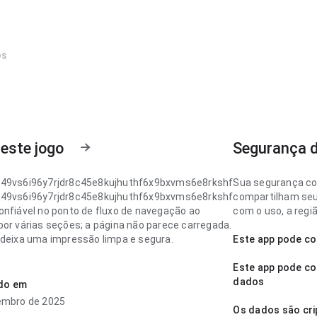
os
este jogo
Segurança 
49vs6i96y7rjdr8c45e8kujhuthf6x9bxvms6e8rkshf
Sua segurança c
49vs6i96y7rjdr8c45e8kujhuthf6x9bxvms6e8rkshf
compartilham seus
onfiável no ponto de fluxo de navegação ao
com o uso, a regiã
por várias seções; a página não parece carregada.
 deixa uma impressão limpa e segura.
Este app pode co
49vs6i96y7rjdr8c45e8kujhuthf6x9bxvms6e8rkshf
Este app pode co
esponsiva no ponto de velocidade de
dados
ado em
ento para um visitante novo; a hierarquia visual
embro de 2025
tural. Esse equilíbrio torna o app mais
Os dados são cri