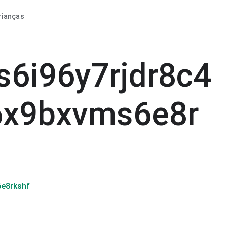
rianças
s6i96y7rjdr8c4
6x9bxvms6e8r
6e8rkshf