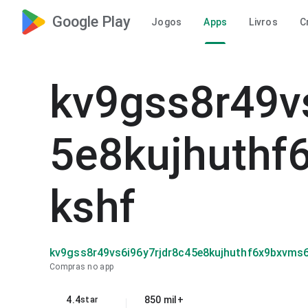
Google Play
Jogos
Apps
Livros
C
kv9gss8r49v
5e8kujhuthf
kshf
kv9gss8r49vs6i96y7rjdr8c45e8kujhuthf6x9bxvms
Compras no app
4.4
850 mil+
star