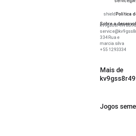
service@k
shield
Política 
Sobre o desenvo
kv9gss8r49vs6i9
service@kv9gss8
334 Rua e
marcia.silva
+55 1293334
Mais de
kv9gss8r49
Jogos seme