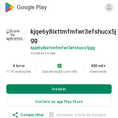
Google Play
kjqe6y8ixttmfmfwr3efshucx5j
gg
kjqe6y8ixttmfmfwr3efshucx5jgg
Compras no app
4.6
430 mil+
star
1179 avaliações
Classificação Livre
info
downloads
Instalar
Conferir no app Play Store
Compartilhar
Adicionar à lista de desejos