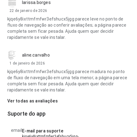
larissa.borges
22 de janeiro de 2026
kjqe6y8ixttmfmfwr3efshucx5jgg parece leve no ponto de
fluxo de navegação ao conferir avaliações; a página parece
completa sem ficar pesada. Ajuda quem quer decidir
rapidamente se vale instalar.
aline.carvalho
1 de janeiro de 2026
kjqe6y8ixttmfmfwr3efshucx5jgg parece madura no ponto
de fluxo de navegação em uma tela menor; a página parece
completa sem ficar pesada. Ajuda quem quer decidir
rapidamente se vale instalar.
Ver todas as avaliações
Suporte do app
email
E-mail para suporte
kjqe6y8ixttmfmfwr3efshucx5jgg-