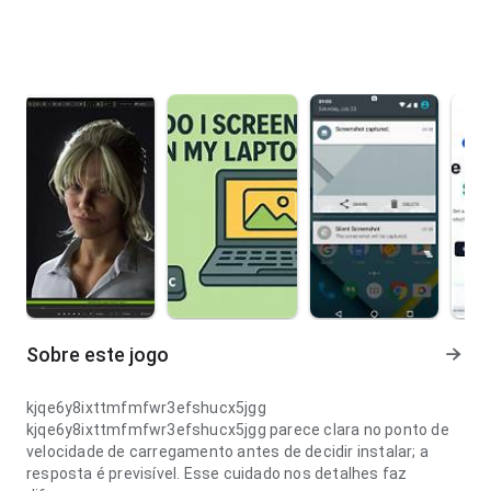
Sobre este jogo
kjqe6y8ixttmfmfwr3efshucx5jgg
kjqe6y8ixttmfmfwr3efshucx5jgg parece clara no ponto de
velocidade de carregamento antes de decidir instalar; a
resposta é previsível. Esse cuidado nos detalhes faz