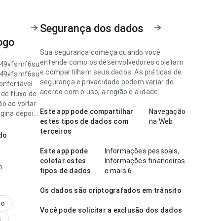
Segurança dos dados
ogo
Sua segurança começa quando você
entende como os desenvolvedores coletam
p49vfsmf6su
e compartilham seus dados. As práticas de
p49vfsmf6su
segurança e privacidade podem variar de
onfortável
acordo com o uso, a região e a idade.
 de fluxo de
o ao voltar
Este app pode compartilhar
Navegação
gina depois;
estes tipos de dados com
na Web
 parece
terceiros
 sem ficar
do
A
Este app pode
Informações pessoais,
cia combina
coletar estes
Informações financeiras
 uso
o
tipos de dados
e mais 6
e.
Os dados são criptografados em trânsito
p49vfsmf6su
bem
no
Você pode solicitar a exclusão dos dados
a no ponto
s