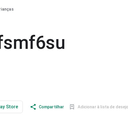
rianças
fsmf6su
lay Store
Compartilhar
Adicionar à lista de desej