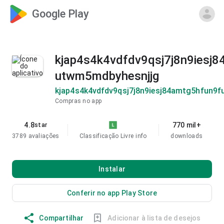
Google Play
kjap4s4k4vdfdv9qsj7j8n9iesj
utwm5mdbyhesnjjg
kjap4s4k4vdfdv9qsj7j8n9iesj84amtg5hfun9
Compras no app
4.8
770 mil+
star
3789 avaliações
Classificação Livre
info
downloads
Instalar
Conferir no app Play Store
Compartilhar
Adicionar à lista de desejos