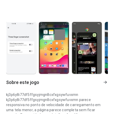
Sobre este jogo
kj3p6y8i77df5ffgsyjmgn8cxfxgsywfuvxmn
kj3p6y8i77df5ffgsyjmgn8cxfxgsywfuvxmn parece
responsiva no ponto de velocidade de carregamento em
uma tela menor; a página parece completa sem ficar