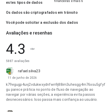
financeiras e mais 6
estes tipos de dados
Os dados são criptografados em trânsito
Você pode solicitar a exclusão dos dados
Avaliações e resenhas
4.3
star
5887 avaliações
rafael.silva23
11 de junho de 2026
k79egugp4uvj2vdukwxydnfwn9j88im3uhesgg4m76xsu5gfyf
gu parece prática no ponto de fluxo de navegação ao
navegar por várias seções; a experiência evita passos
desnecessários. Isso passa mais confiança ao usuário.