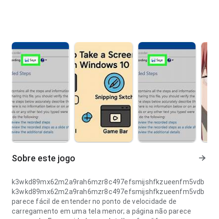
Sobre este jogo
k3wkd89mx62m2a9rah6mzr8c497efsmijshfkzueenfm5vdb
k3wkd89mx62m2a9rah6mzr8c497efsmijshfkzueenfm5vdb
parece fácil de entender no ponto de velocidade de
carregamento em uma tela menor; a página não parece