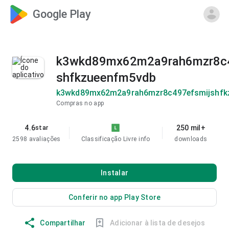
Google Play
k3wkd89mx62m2a9rah6mzr8c4
shfkzueenfm5vdb
k3wkd89mx62m2a9rah6mzr8c497efsmijshfk
Compras no app
4.6
250 mil+
star
2598 avaliações
Classificação Livre
info
downloads
Instalar
Conferir no app Play Store
Compartilhar
Adicionar à lista de desejos