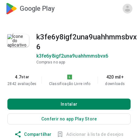
Google Play
k3fe6y8igf2una9uahhmmsbvx
6
k3fe6y8igf2una9uahhmmsbvx6
Compras no app
4.7
420 mil+
star
2842 avaliações
Classificação Livre
info
downloads
Instalar
Conferir no app Play Store
Compartilhar
Adicionar à lista de desejos