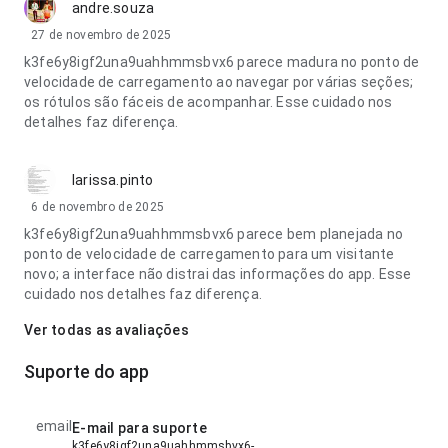
andre.souza
27 de novembro de 2025
k3fe6y8igf2una9uahhmmsbvx6 parece madura no ponto de
velocidade de carregamento ao navegar por várias seções;
os rótulos são fáceis de acompanhar. Esse cuidado nos
detalhes faz diferença.
larissa.pinto
6 de novembro de 2025
k3fe6y8igf2una9uahhmmsbvx6 parece bem planejada no
ponto de velocidade de carregamento para um visitante
novo; a interface não distrai das informações do app. Esse
cuidado nos detalhes faz diferença.
Ver todas as avaliações
Suporte do app
email
E-mail para suporte
k3fe6y8igf2una9uahhmmsbvx6-