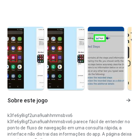
Sobre este jogo
k3fe6y8igf2una9uahhmmsbvx6
k3fe6y8igf2una9uahhmmsbvx6 parece fácil de entender no
ponto de fluxo de navegação em uma consulta rápida; a
interface não distrai das informações do app. A página deixa