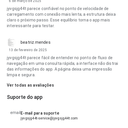
6 de março de 2025
jyvgsjg44t parece confiável no ponto de velocidade de
carregamento com conexão mais lenta; a estrutura deixa
claro o próximo passo. Esse equilíbrio torna o app mais
interessante para testar.
beatriz.mendes
13 de fevereiro de 2025
jyvgsjg44t parece fácil de entender no ponto de fluxo de
navegação em uma consulta rápida; a interface não distrai
das informações do app. A página deixa uma impressão
limpa e segura.
Ver todas as avaliações
Suporte do app
email
E-mail para suporte
jyvgsjg44t-service@jyvgsjg44t.com