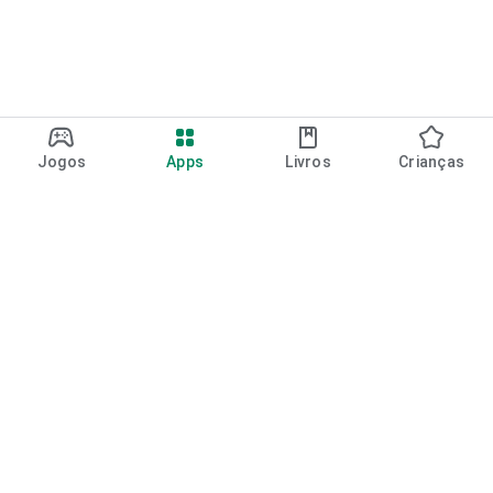
Jogos
Apps
Livros
Crianças
Google Play
Play Pass
Pontos do Play Points
Vales-presente
Resgatar