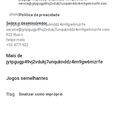
service@jytpgugp49vj2vdukj7unquknddz4im9gw6mzrfe.com
shield
Política de privacidade
Sobre o desenvolvedor
jytpgugp49vj2vdukj7unquknddz4im9gw6mzrfe
service@jytpgugp49vj2vdukj7unquknddz4im9gw6mzrfe.com
922 Rua n
felipe.melo
+55 4771922
Mais de
jytpgugp49vj2vdukj7unquknddz4im9gw6mzrfe
Jogos semelhantes
flag
Sinalizar como impróprio