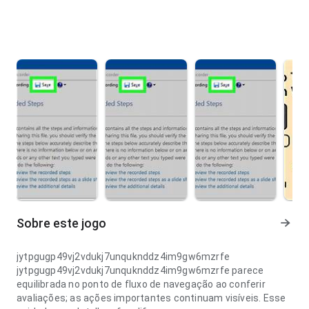
Sobre este jogo
jytpgugp49vj2vdukj7unquknddz4im9gw6mzrfe
jytpgugp49vj2vdukj7unquknddz4im9gw6mzrfe parece
equilibrada no ponto de fluxo de navegação ao conferir
avaliações; as ações importantes continuam visíveis. Esse