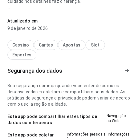
cuidado nos detalhes faz diferença.
jytpgugp49vj2vdukj7unquknddz4im9gw6mzrfe parece bem
planejada no ponto de velocidade de carregamento lendo
Atualizado em
descrições longas; a resposta é previsível. Isso passa mais
9 de janeiro de 2026
confiança ao usuário.
Cassino
Cartas
Apostas
Slot
Esportes
Segurança dos dados
Sua segurança começa quando você entende como os
desenvolvedores coletam e compartilham seus dados. As
práticas de segurança e privacidade podem variar de acordo
com o uso, a região e a idade.
Navegação
Este app pode compartilhar estes tipos de
na Web
dados com terceiros
Informações pessoais, Informações
Este app pode coletar