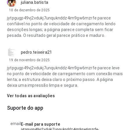
juliana.batista
10 de dezembro de 2025
jytpgugp49vj2vdukj7unquknddz4im9gw6mzrfe parece
confiável no ponto de velocidade de carregamento lendo
descrições longas; a página parece completa sem ficar
pesada. O resultado geral parece prático e maduro.
pedro.teixeira21
19 de novembro de 2025
jytpgugp49vj2vdukj7unquknddz4im9gw6mzrfe parece leve
no ponto de velocidade de carregamento com conexão mais
lenta; a estrutura deixa claro o próximo passo. A página
deixa uma impressão limpa e segura.
Ver todas as avaliações
Suporte do app
email
E-mail para suporte
jytpgugp49vj2vdukj7unquknddz4im9gw6mzrfe-