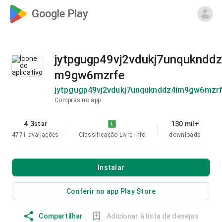
Google Play
jytpgugp49vj2vdukj7unquknddz
m9gw6mzrfe
jytpgugp49vj2vdukj7unquknddz4im9gw6mzr
Compras no app
4.3
130 mil+
star
4771 avaliações
Classificação Livre
info
downloads
Instalar
Conferir no app Play Store
Compartilhar
Adicionar à lista de desejos