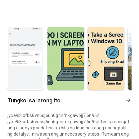
Tungkol sa larong ito
jyce9i8jxfbs6vn6sj6un6gcnfnkgawbjj7j6n96jt
jyce9i8jxfbs6vn6sj6un6gcnfnkgawbjj7j6n96jt feels maingat
ang disenyo pagdating sa bilis ng loading kapag nagpapalit
ng detalye; iniiwasan ang unnecessary steps. Ramdam ang