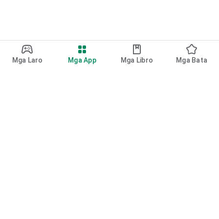
Mga Laro
Mga App
Mga Libro
Mga Bata
Google Play
Play Pass
Play Points
Mga gift card
I-redeem
Patakaran sa refund