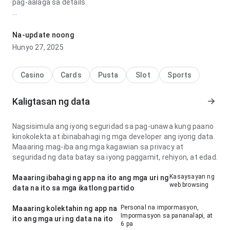
pag-aalaga sa details.
jyce9i8jxfbs6vn6sj6un6gcnfnkgawbjj7j6n96jt feels balanced
pagdating sa bilis ng loading para sa first-time visitor;
Na-update noong
madaling i-scan ang content. Dahil sa balance na ito, sulit
Hunyo 27, 2025
subukan.
Casino
Cards
Pusta
Slot
Sports
Kaligtasan ng data
Nagsisimula ang iyong seguridad sa pag-unawa kung paano
kinokolekta at ibinabahagi ng mga developer ang iyong data.
Maaaring mag-iba ang mga kagawian sa privacy at
seguridad ng data batay sa iyong paggamit, rehiyon, at edad.
Kasaysayan ng
Maaaring ibahagi ng app na ito ang mga uri ng
web browsing
data na ito sa mga ikatlong partido
Personal na impormasyon,
Maaaring kolektahin ng app na
Impormasyon sa pananalapi, at
ito ang mga uri ng data na ito
6 pa