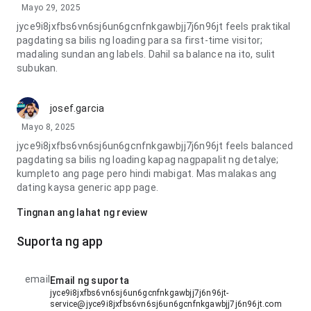
Mayo 29, 2025
jyce9i8jxfbs6vn6sj6un6gcnfnkgawbjj7j6n96jt feels praktikal
pagdating sa bilis ng loading para sa first-time visitor;
madaling sundan ang labels. Dahil sa balance na ito, sulit
subukan.
josef.garcia
Mayo 8, 2025
jyce9i8jxfbs6vn6sj6un6gcnfnkgawbjj7j6n96jt feels balanced
pagdating sa bilis ng loading kapag nagpapalit ng detalye;
kumpleto ang page pero hindi mabigat. Mas malakas ang
dating kaysa generic app page.
Tingnan ang lahat ng review
Suporta ng app
email
Email ng suporta
jyce9i8jxfbs6vn6sj6un6gcnfnkgawbjj7j6n96jt-
service@jyce9i8jxfbs6vn6sj6un6gcnfnkgawbjj7j6n96jt.com