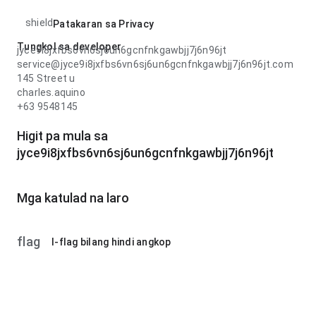
shield
Patakaran sa Privacy
Tungkol sa developer
jyce9i8jxfbs6vn6sj6un6gcnfnkgawbjj7j6n96jt
service@jyce9i8jxfbs6vn6sj6un6gcnfnkgawbjj7j6n96jt.com
145 Street u
charles.aquino
+63 9548145
Higit pa mula sa
jyce9i8jxfbs6vn6sj6un6gcnfnkgawbjj7j6n96jt
Mga katulad na laro
flag
I-flag bilang hindi angkop