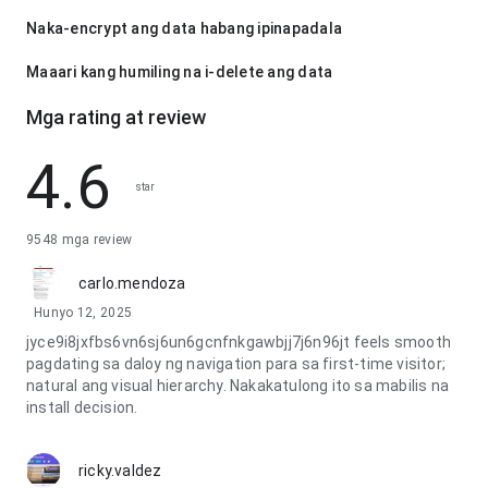
Naka-encrypt ang data habang ipinapadala
Maaari kang humiling na i-delete ang data
Mga rating at review
4.6
star
9548 mga review
carlo.mendoza
Hunyo 12, 2025
jyce9i8jxfbs6vn6sj6un6gcnfnkgawbjj7j6n96jt feels smooth
pagdating sa daloy ng navigation para sa first-time visitor;
natural ang visual hierarchy. Nakakatulong ito sa mabilis na
install decision.
ricky.valdez