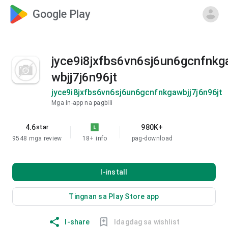
Google Play
jyce9i8jxfbs6vn6sj6un6gcnfnkg
wbjj7j6n96jt
jyce9i8jxfbs6vn6sj6un6gcnfnkgawbjj7j6n96jt
Mga in-app na pagbili
4.6
980K+
star
9548 mga review
18+
info
pag-download
I-install
Tingnan sa Play Store app
I-share
Idagdag sa wishlist