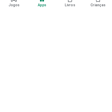
Jogos
Apps
Livros
Crianças
Google Play
Play Pass
Pontos do Play Points
Vales-presente
Resgatar
Política de reembolso
Crianças e família
Guia para a família