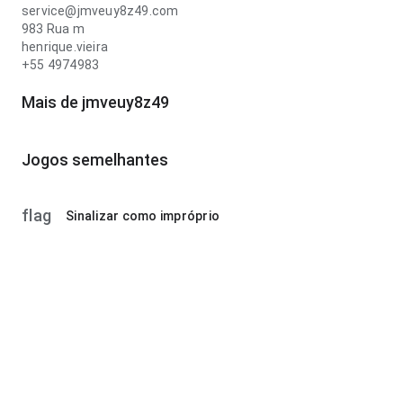
service@jmveuy8z49.com
983 Rua m
henrique.vieira
+55 4974983
Mais de jmveuy8z49
Jogos semelhantes
flag
Sinalizar como impróprio