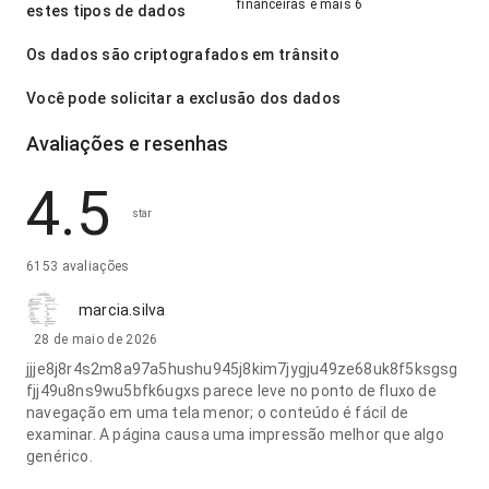
financeiras e mais 6
estes tipos de dados
Os dados são criptografados em trânsito
Você pode solicitar a exclusão dos dados
Avaliações e resenhas
4.5
star
6153 avaliações
marcia.silva
28 de maio de 2026
jjje8j8r4s2m8a97a5hushu945j8kim7jygju49ze68uk8f5ksgsg
fjj49u8ns9wu5bfk6ugxs parece leve no ponto de fluxo de
navegação em uma tela menor; o conteúdo é fácil de
examinar. A página causa uma impressão melhor que algo
genérico.