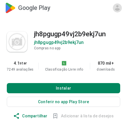
Google Play
jh8pgugp49vj2b9ekj7un
jh8pgugp49vj2b9ekj7un
Compras no app
4.1
870 mil+
star
7249 avaliações
Classificação Livre
info
downloads
Instalar
Conferir no app Play Store
Compartilhar
Adicionar à lista de desejos