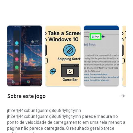
Sobre este jogo
jh2e4j44xubunfgusmxj8qu84yhgtymh
jh2e4j44xubunfgusmxj8qu84yhgtymh parece madura no
ponto de velocidade de carregamento em uma tela menor; a
página não parece carregada. O resultado geral parece