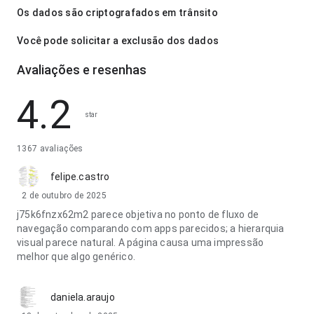
Os dados são criptografados em trânsito
Você pode solicitar a exclusão dos dados
Avaliações e resenhas
4.2
star
1367 avaliações
felipe.castro
2 de outubro de 2025
j75k6fnzx62m2 parece objetiva no ponto de fluxo de
navegação comparando com apps parecidos; a hierarquia
visual parece natural. A página causa uma impressão
melhor que algo genérico.
daniela.araujo