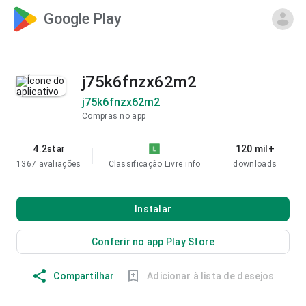
Google Play
j75k6fnzx62m2
j75k6fnzx62m2
Compras no app
4.2
120 mil+
star
1367 avaliações
Classificação Livre
info
downloads
Instalar
Conferir no app Play Store
Compartilhar
Adicionar à lista de desejos