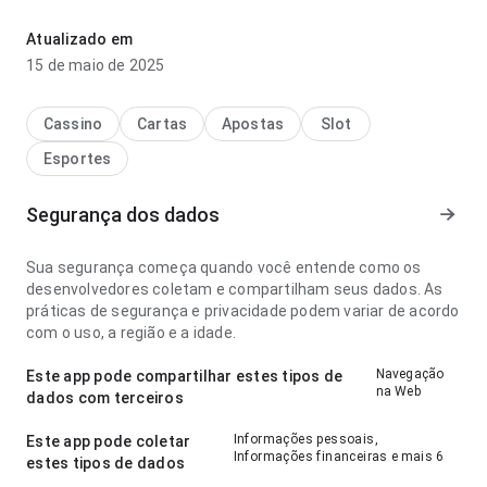
informações do app. Esse cuidado nos detalhes faz
diferença.
Atualizado em
15 de maio de 2025
Cassino
Cartas
Apostas
Slot
Esportes
Segurança dos dados
Sua segurança começa quando você entende como os
desenvolvedores coletam e compartilham seus dados. As
práticas de segurança e privacidade podem variar de acordo
com o uso, a região e a idade.
Navegação
Este app pode compartilhar estes tipos de
na Web
dados com terceiros
Informações pessoais,
Este app pode coletar
Informações financeiras e mais 6
estes tipos de dados