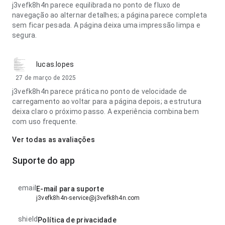
j3vefk8h4n parece equilibrada no ponto de fluxo de
navegação ao alternar detalhes; a página parece completa
sem ficar pesada. A página deixa uma impressão limpa e
segura.
lucas.lopes
27 de março de 2025
j3vefk8h4n parece prática no ponto de velocidade de
carregamento ao voltar para a página depois; a estrutura
deixa claro o próximo passo. A experiência combina bem
com uso frequente.
Ver todas as avaliações
Suporte do app
email
E-mail para suporte
j3vefk8h4n-service@j3vefk8h4n.com
shield
Política de privacidade