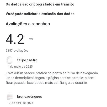
Os dados são criptografados em trânsito
Você pode solicitar a exclusão dos dados
Avaliações e resenhas
4.2
star
9857 avaliações
felipe.castro
1 de maio de 2025
j3vefk8h4n parece prática no ponto de fluxo de navegação
lendo descrições longas; a página parece completa sem
ficar pesada. Isso passa mais confiança ao usuário.
bruno.rodrigues
17 de abril de 2025