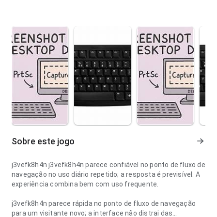
Sobre este jogo
j3vefk8h4n j3vefk8h4n parece confiável no ponto de fluxo de
navegação no uso diário repetido; a resposta é previsível. A
experiência combina bem com uso frequente.
j3vefk8h4n parece rápida no ponto de fluxo de navegação
para um visitante novo; a interface não distrai das