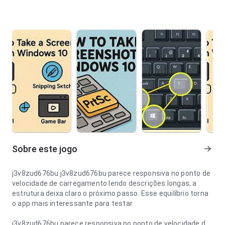
Sobre este jogo
j3v8zud676bu j3v8zud676bu parece responsiva no ponto de
velocidade de carregamento lendo descrições longas; a
estrutura deixa claro o próximo passo. Esse equilíbrio torna
o app mais interessante para testar.
j3v8zud676bu parece responsiva no ponto de velocidade de