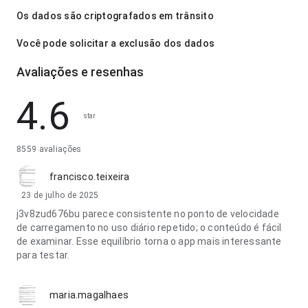
Os dados são criptografados em trânsito
Você pode solicitar a exclusão dos dados
Avaliações e resenhas
4.6
star
8559 avaliações
francisco.teixeira
23 de julho de 2025
j3v8zud676bu parece consistente no ponto de velocidade
de carregamento no uso diário repetido; o conteúdo é fácil
de examinar. Esse equilíbrio torna o app mais interessante
para testar.
maria.magalhaes