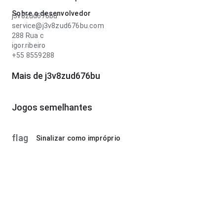
Sobre o desenvolvedor
j3v8zud676bu
service@j3v8zud676bu.com
288 Rua c
igor.ribeiro
+55 8559288
Mais de j3v8zud676bu
Jogos semelhantes
flag
Sinalizar como impróprio