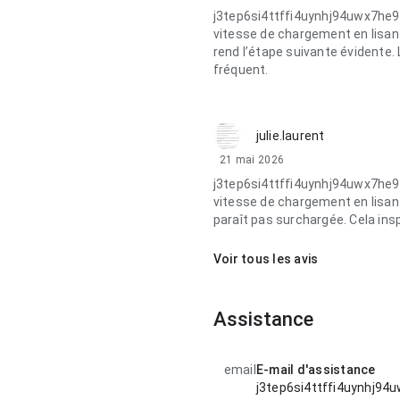
j3tep6si4ttffi4uynhj94uwx7he
vitesse de chargement en lisant
rend l’étape suivante évidente.
fréquent.
julie.laurent
21 mai 2026
j3tep6si4ttffi4uynhj94uwx7he
vitesse de chargement en lisant
paraît pas surchargée. Cela ins
Voir tous les avis
Assistance
email
E-mail d'assistance
j3tep6si4ttffi4uynhj9