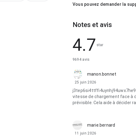
Vous pouvez demander la sup
Notes et avis
4.7
star
9694 avis
manon.bonnet
25 juin 2026
j3tep6si4ttffi4uynhj94uwx7he9
vitesse de chargement face à de
prévisible. Cela aide à décider r
marie.bernard
11 juin 2026