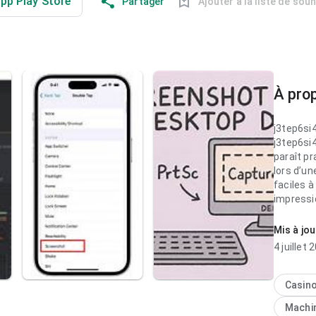
app Play Store
Partager
Ajouter à la liste de sou
À prop
j3tep6s
j3tep6s
paraît pr
lors d’un
faciles à
impressi
génériqu
Mis à jou
j3tep6s
4 juillet 
paraît fi
dans un u
détourne 
Casin
envie d’e
Machi