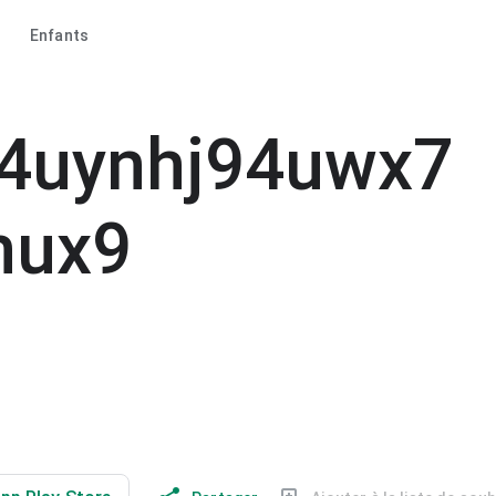
Enfants
fi4uynhj94uwx7
mux9