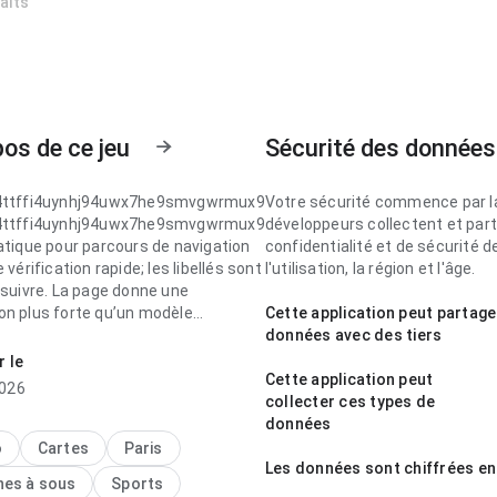
haits
os de ce jeu
Sécurité des données
i4ttffi4uynhj94uwx7he9smvgwrmux9
Votre sécurité commence par l
i4ttffi4uynhj94uwx7he9smvgwrmux9
développeurs collectent et par
atique pour parcours de navigation
confidentialité et de sécurité 
e vérification rapide; les libellés sont
l'utilisation, la région et l'âge.
 suivre. La page donne une
on plus forte qu’un modèle
Cette application peut partage
e.
données avec des tiers
r le
i4ttffi4uynhj94uwx7he9smvgwrmux9
Cette application peut
2026
able pour parcours de navigation
collecter ces types de
sage répété; l’interface ne
données
pas l’attention. Cet équilibre donne
o
Cartes
Paris
ssayer.
Les données sont chiffrées en
nes à sous
Sports