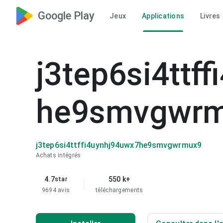
Google Play
Jeux
Applications
Livres
j3tep6si4ttf
he9smvgwr
j3tep6si4ttffi4uynhj94uwx7he9smvgwrmux9
Achats intégrés
4.7
550 k+
star
9694 avis
téléchargements