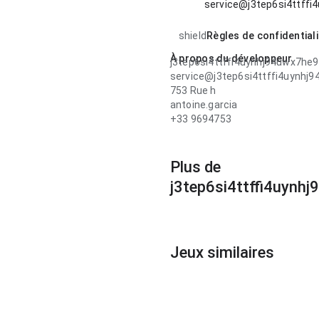
service@j3tep6si4ttf
shield
Règles de confidentiali
À propos du développeur
j3tep6si4ttffi4uynhj94uwx7h
service@j3tep6si4ttffi4uynh
753 Rue h
antoine.garcia
+33 9694753
Plus de
j3tep6si4ttffi4uyn
Jeux similaires