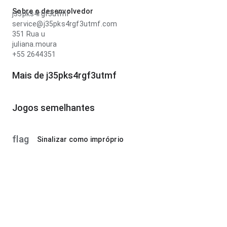
Sobre o desenvolvedor
j35pks4rgf3utmf
service@j35pks4rgf3utmf.com
351 Rua u
juliana.moura
+55 2644351
Mais de j35pks4rgf3utmf
Jogos semelhantes
flag
Sinalizar como impróprio