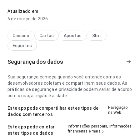
carregamento ao conferir avaliações; a página parece
completa sem ficar pesada. Ajuda quem quer decidir
Atualizado em
rapidamente se vale instalar.
6 de março de 2026
Cassino
Cartas
Apostas
Slot
Esportes
Segurança dos dados
Sua segurança começa quando você entende como os
desenvolvedores coletam e compartilham seus dados. As
práticas de segurança e privacidade podem variar de acordo
com o uso, a região e a idade.
Navegação
Este app pode compartilhar estes tipos de
na Web
dados com terceiros
Informações pessoais, Informações
Este app pode coletar
financeiras e mais 6
estes tipos de dados