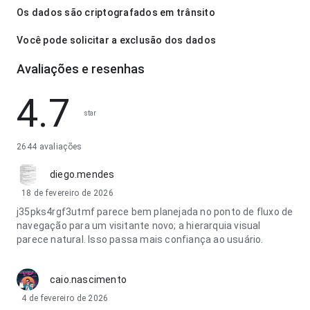
Os dados são criptografados em trânsito
Você pode solicitar a exclusão dos dados
Avaliações e resenhas
4.7
star
2644 avaliações
diego.mendes
18 de fevereiro de 2026
j35pks4rgf3utmf parece bem planejada no ponto de fluxo de
navegação para um visitante novo; a hierarquia visual
parece natural. Isso passa mais confiança ao usuário.
caio.nascimento
4 de fevereiro de 2026