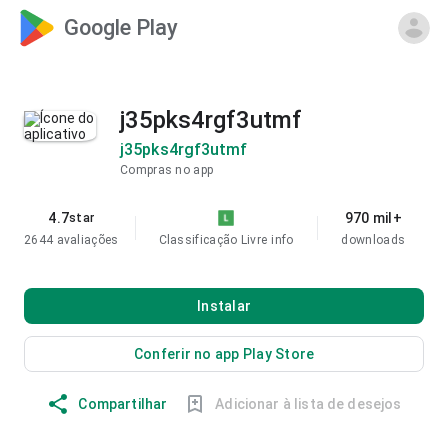
Google Play
j35pks4rgf3utmf
j35pks4rgf3utmf
Compras no app
4.7
970 mil+
star
2644 avaliações
Classificação Livre
info
downloads
Instalar
Conferir no app Play Store
Compartilhar
Adicionar à lista de desejos