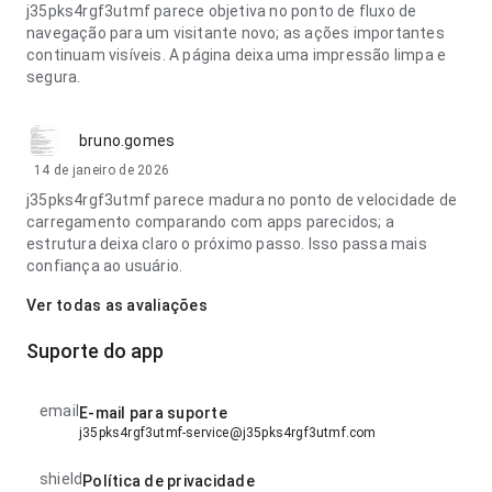
j35pks4rgf3utmf parece objetiva no ponto de fluxo de
navegação para um visitante novo; as ações importantes
continuam visíveis. A página deixa uma impressão limpa e
segura.
bruno.gomes
14 de janeiro de 2026
j35pks4rgf3utmf parece madura no ponto de velocidade de
carregamento comparando com apps parecidos; a
estrutura deixa claro o próximo passo. Isso passa mais
confiança ao usuário.
Ver todas as avaliações
Suporte do app
email
E-mail para suporte
j35pks4rgf3utmf-service@j35pks4rgf3utmf.com
shield
Política de privacidade