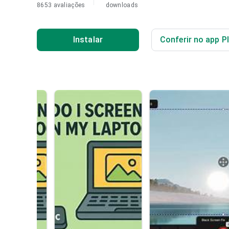
8653 avaliações
downloads
Instalar
Conferir no app P