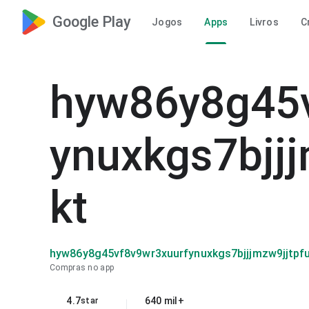
Google Play
Jogos
Apps
Livros
C
hyw86y8g45v
ynuxkgs7bjjj
kt
hyw86y8g45vf8v9wr3xuurfynuxkgs7bjjjmzw9jjtpfu
Compras no app
4.7
640 mil+
star