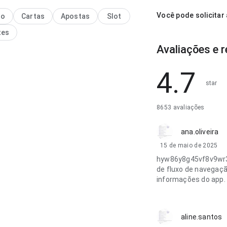
ante para testar.
Você pode solicitar
no
Cartas
Apostas
Slot
tes
Avaliações e 
4.7
star
8653 avaliações
ana.oliveira
15 de maio de 2025
hyw86y8g45vf8v9wr3x
de fluxo de navegaçã
informações do app. 
aline.santos