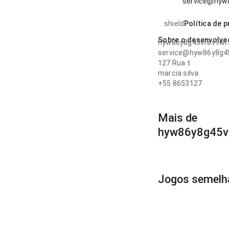
service@hyw8
shield
Política de 
Sobre o desenvolve
hyw86y8g45vf8v9wr3
service@hyw86y8g45
127 Rua t
marcia.silva
+55 8653127
Mais de
hyw86y8g45vf
Jogos semelh