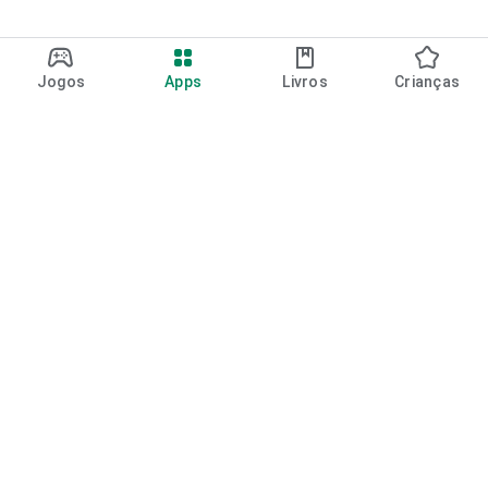
Jogos
Apps
Livros
Crianças
Google Play
Play Pass
Pontos do Play Points
Vales-presente
Resgatar
Política de reembolso