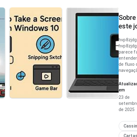
Sobre
este j
hvp8zjd
hvp8zjd
parece fá
entender
de fluxo 
navegaç
diário re
resposta 
Atualiza
Esse cui
em
detalhes
23 de
diferenç
setembr
de 2025
hvp8zjd
parece c
no ponto
Cassi
navegaç
Carta