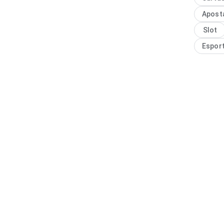
consulta 
resposta 
Apost
Esse equi
Slot
o app ma
interess
Espor
testar.