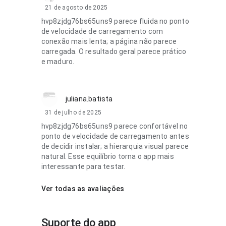
21 de agosto de 2025
hvp8zjdg76bs65uns9 parece fluida no ponto
de velocidade de carregamento com
conexão mais lenta; a página não parece
carregada. O resultado geral parece prático
e maduro.
juliana.batista
31 de julho de 2025
hvp8zjdg76bs65uns9 parece confortável no
ponto de velocidade de carregamento antes
de decidir instalar; a hierarquia visual parece
natural. Esse equilíbrio torna o app mais
interessante para testar.
Ver todas as avaliações
Suporte do app