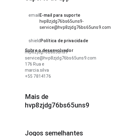
email
E-mail para suporte
hvp8zjdg76bs65uns9-
service@hvp8zjdg76bs65uns9.com
shield
Política de privacidade
Sobre o desenvolvedor
hvp8zjdg76bs65uns9
service@hvp8zjdg76bs65uns9.com
176 Rua e
marcia.silva
+55 7814176
Mais de
hvp8zjdg76bs65uns9
Jogos semelhantes