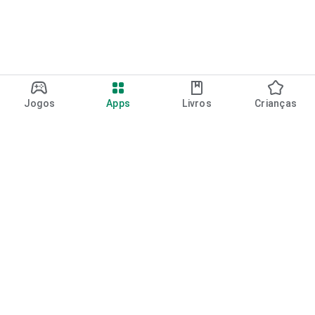
Jogos
Apps
Livros
Crianças
Google Play
Play Pass
Pontos do Play Points
Vales-presente
Resgatar