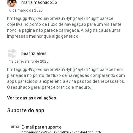
maria.machado56
6 de março de 2025
hmtegugp49vj2vduav6m9zu94yhg4aj47h4ugrf parece
objetiva no ponto de fluxo de navegação para um visitante
novo; a página não parece carregada. A página causa uma
impressão melhor que algo genérico.
beatriz.alves
13 de fevereiro de 2025
hmtegugp49vj2vduav6m9zu94yhg4aj47h4ugrf parece bem
planejada no ponto de fluxo de navegação comparando com
apps parecidos; a experiência evita passos desnecessários.
O resultado geral parece prático e maduro.
Ver todas as avaliações
Suporte do app
email
E-mail para suporte
hmtegugp49vj2vduav6m9zu94yhg4aj47h4ugrf-