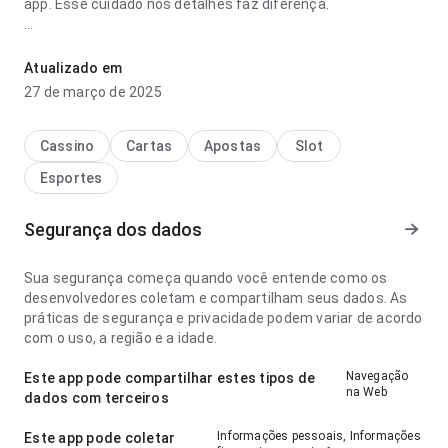
app. Esse cuidado nos detalhes faz diferença.
hmtegugp49vj2vduav6m9zu94yhg4aj47h4ugrf parece
equilibrada no ponto de fluxo de navegação antes de decidir
Atualizado em
instalar; as ações importantes continuam visíveis. Ajuda
27 de março de 2025
quem quer decidir rapidamente se vale instalar.
Cassino
Cartas
Apostas
Slot
Esportes
Segurança dos dados
Sua segurança começa quando você entende como os
desenvolvedores coletam e compartilham seus dados. As
práticas de segurança e privacidade podem variar de acordo
com o uso, a região e a idade.
Navegação
Este app pode compartilhar estes tipos de
na Web
dados com terceiros
Informações pessoais, Informações
Este app pode coletar