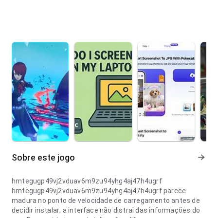
Sobre este jogo
hmtegugp49vj2vduav6m9zu94yhg4aj47h4ugrf
hmtegugp49vj2vduav6m9zu94yhg4aj47h4ugrf parece
madura no ponto de velocidade de carregamento antes de
decidir instalar; a interface não distrai das informações do