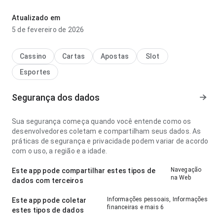
velocidade de carregamento ao voltar para a página depois;
a página parece completa sem ficar pesada. Esse cuidado
Atualizado em
nos detalhes faz diferença.
5 de fevereiro de 2026
Cassino
Cartas
Apostas
Slot
Esportes
Segurança dos dados
Sua segurança começa quando você entende como os
desenvolvedores coletam e compartilham seus dados. As
práticas de segurança e privacidade podem variar de acordo
com o uso, a região e a idade.
Navegação
Este app pode compartilhar estes tipos de
na Web
dados com terceiros
Informações pessoais, Informações
Este app pode coletar
financeiras e mais 6
estes tipos de dados