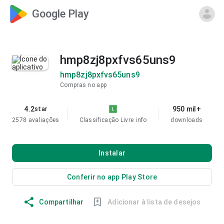
Google Play
hmp8zj8pxfvs65uns9
hmp8zj8pxfvs65uns9
Compras no app
4.2
950 mil+
star
2578 avaliações
Classificação Livre
info
downloads
Instalar
Conferir no app Play Store
Compartilhar
Adicionar à lista de desejos