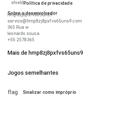
shield
Política de privacidade
Sobre o desenvolvedor
hmp8zj8pxfvs65uns9
service@hmp8zj8pxfvs65uns9.com
365 Rua w
leonardo.sousa
+55 2578365
Mais de hmp8zj8pxfvs65uns9
Jogos semelhantes
flag
Sinalizar como impróprio