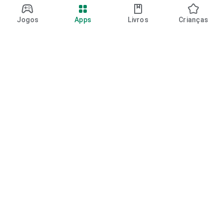
Jogos
Apps
Livros
Crianças
Google Play
Play Pass
Pontos do Play Points
Vales-presente
Resgatar
Política de reembolso
Crianças e família