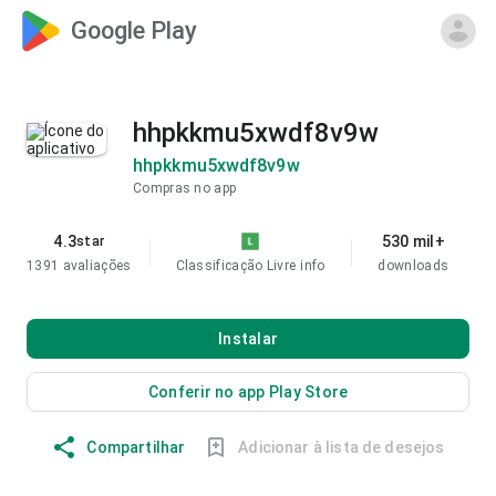
Google Play
hhpkkmu5xwdf8v9w
hhpkkmu5xwdf8v9w
Compras no app
4.3
530 mil+
star
1391 avaliações
Classificação Livre
info
downloads
Instalar
Conferir no app Play Store
Compartilhar
Adicionar à lista de desejos