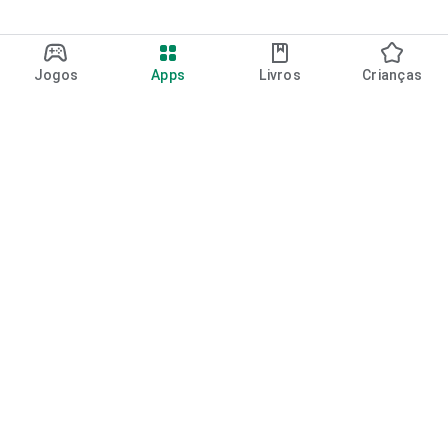
Jogos
Apps
Livros
Crianças
Google Play
Play Pass
Pontos do Play Points
Vales-presente
Resgatar
Política de reembolso