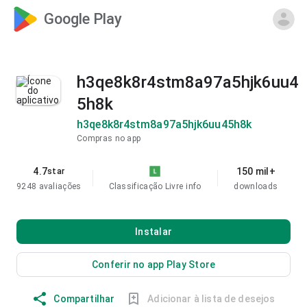
Google Play
h3qe8k8r4stm8a97a5hjk6uu4
5h8k
h3qe8k8r4stm8a97a5hjk6uu45h8k
Compras no app
4.7
150 mil+
star
9248 avaliações
Classificação Livre
info
downloads
Instalar
Conferir no app Play Store
Compartilhar
Adicionar à lista de desejos