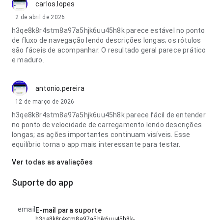
carlos.lopes
2 de abril de 2026
h3qe8k8r4stm8a97a5hjk6uu45h8k parece estável no ponto
de fluxo de navegação lendo descrições longas; os rótulos
são fáceis de acompanhar. O resultado geral parece prático
e maduro.
antonio.pereira
12 de março de 2026
h3qe8k8r4stm8a97a5hjk6uu45h8k parece fácil de entender
no ponto de velocidade de carregamento lendo descrições
longas; as ações importantes continuam visíveis. Esse
equilíbrio torna o app mais interessante para testar.
Ver todas as avaliações
Suporte do app
email
E-mail para suporte
h3qe8k8r4stm8a97a5hjk6uu45h8k-