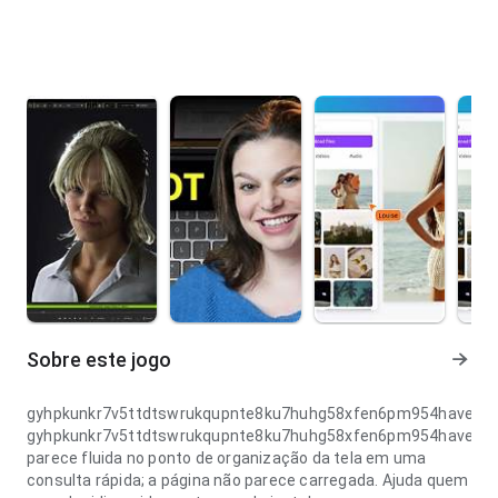
Sobre este jogo
gyhpkunkr7v5ttdtswrukqupnte8ku7huhg58xfen6pm954havejz
gyhpkunkr7v5ttdtswrukqupnte8ku7huhg58xfen6pm954havejz
parece fluida no ponto de organização da tela em uma
consulta rápida; a página não parece carregada. Ajuda quem