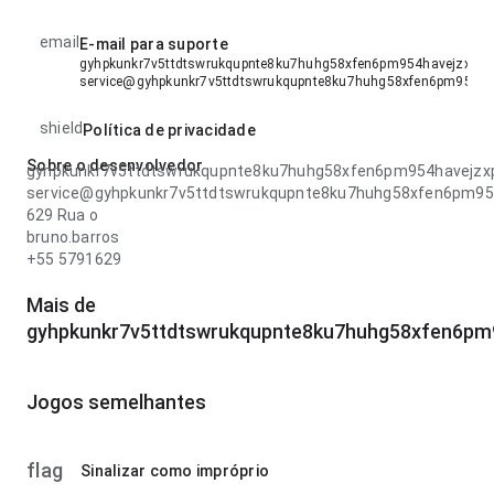
email
E-mail para suporte
gyhpkunkr7v5ttdtswrukqupnte8ku7huhg58xfen6pm954havejzxpj
service@gyhpkunkr7v5ttdtswrukqupnte8ku7huhg58xfen6pm954h
shield
Política de privacidade
Sobre o desenvolvedor
gyhpkunkr7v5ttdtswrukqupnte8ku7huhg58xfen6pm954havejz
service@gyhpkunkr7v5ttdtswrukqupnte8ku7huhg58xfen6pm9
629 Rua o
bruno.barros
+55 5791629
Mais de
gyhpkunkr7v5ttdtswrukqupnte8ku7huhg58xfen6p
Jogos semelhantes
flag
Sinalizar como impróprio