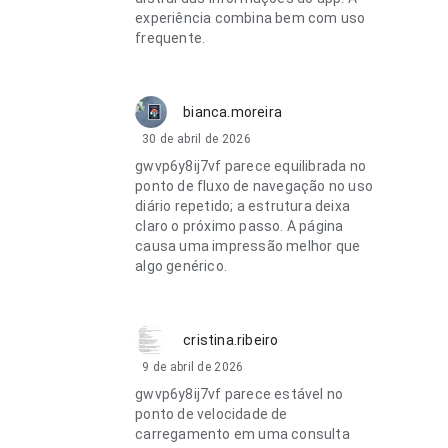
experiência combina bem com uso
frequente.
bianca.moreira
30 de abril de 2026
gwvp6y8ij7vf parece equilibrada no
ponto de fluxo de navegação no uso
diário repetido; a estrutura deixa
claro o próximo passo. A página
causa uma impressão melhor que
algo genérico.
cristina.ribeiro
9 de abril de 2026
gwvp6y8ij7vf parece estável no
ponto de velocidade de
carregamento em uma consulta