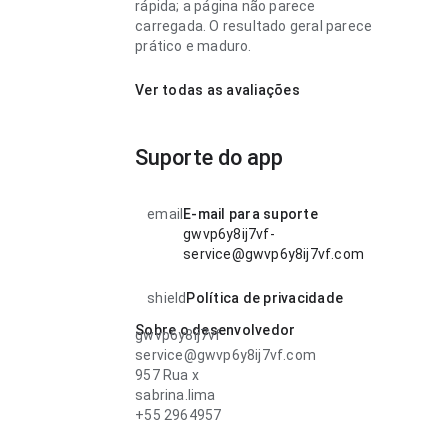
rápida; a página não parece
carregada. O resultado geral parece
prático e maduro.
Ver todas as avaliações
Suporte do app
email
E-mail para suporte
gwvp6y8ij7vf-
service@gwvp6y8ij7vf.com
shield
Política de privacidade
Sobre o desenvolvedor
gwvp6y8ij7vf
service@gwvp6y8ij7vf.com
957 Rua x
sabrina.lima
+55 2964957