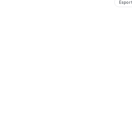
passa ma
Espor
usuário.