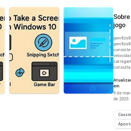
Sobre
jogo
gwv8zs8
gwv8zs8
consiste
velocida
carrega
consulta 
não distr
informaç
Atualiza
resultad
em
prático 
9 de mar
de 2025
gwv8zs88
no ponto
navegaçã
Cassi
avaliaçõ
Apost
parece c