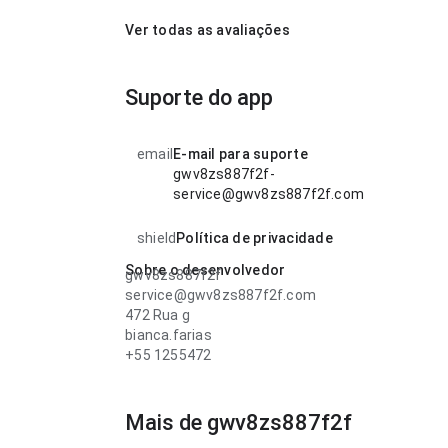
Ver todas as avaliações
Suporte do app
email
E-mail para suporte
gwv8zs887f2f-
service@gwv8zs887f2f.com
shield
Política de privacidade
Sobre o desenvolvedor
gwv8zs887f2f
service@gwv8zs887f2f.com
472 Rua g
bianca.farias
+55 1255472
Mais de gwv8zs887f2f