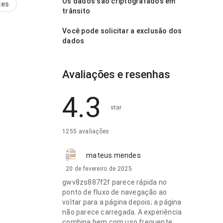
is confiança ao
Os dados são criptografados em
tes
trânsito
Você pode solicitar a exclusão dos
dados
Avaliações e resenhas
4.3
star
1255 avaliações
mateus.mendes
20 de fevereiro de 2025
gwv8zs887f2f parece rápida no
ponto de fluxo de navegação ao
voltar para a página depois; a página
não parece carregada. A experiência
combina bem com uso frequente.