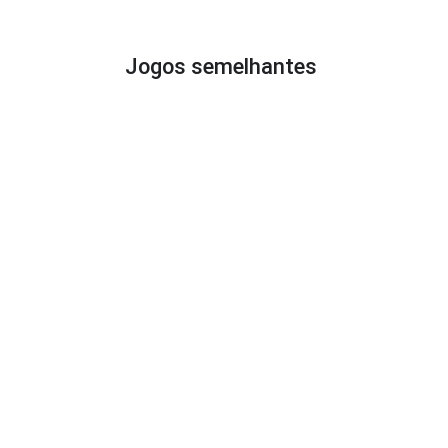
Jogos semelhantes