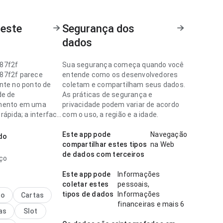
 este
Segurança dos
dados
87f2f
Sua segurança começa quando você
87f2f parece
entende como os desenvolvedores
nte no ponto de
coletam e compartilham seus dados.
de de
As práticas de segurança e
mento em uma
privacidade podem variar de acordo
rápida; a interface
com o uso, a região e a idade.
ai das
ões do app. O
Este app pode
Navegação
do
o geral parece
compartilhar estes tipos
na Web
e maduro.
de dados com terceiros
ço
7f2f parece clara
Este app pode
Informações
 de fluxo de
coletar estes
pessoais,
o ao conferir
tipos de dados
Informações
no
Cartas
es; a página não
financeiras e mais 6
as
Slot
arregada. Isso