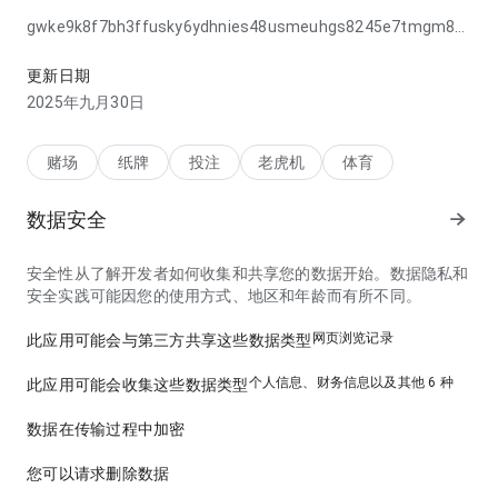
gwke9k8f7bh3ffusky6ydhnies48usmeuhgs8245e7tmgm8hz5e
在第一次访问时，导航流程显得清晰，因为文字标签比较好理
解。整体体验更适合日常反复打开。
更新日期
2025年九月30日
赌场
纸牌
投注
老虎机
体育
数据安全
安全性从了解开发者如何收集和共享您的数据开始。数据隐私和
安全实践可能因您的使用方式、地区和年龄而有所不同。
网页浏览记录
此应用可能会与第三方共享这些数据类型
个人信息、财务信息以及其他 6 种
此应用可能会收集这些数据类型
数据在传输过程中加密
您可以请求删除数据