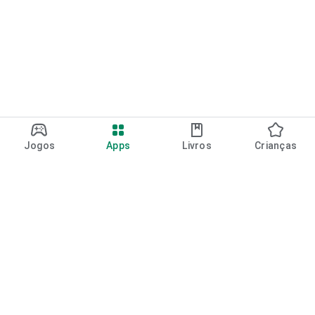
Jogos
Apps
Livros
Crianças
Google Play
Play Pass
Pontos do Play Points