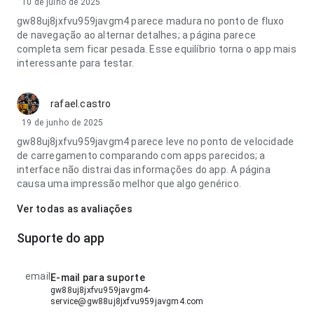
10 de julho de 2025
gw88uj8jxfvu959javgm4 parece madura no ponto de fluxo
de navegação ao alternar detalhes; a página parece
completa sem ficar pesada. Esse equilíbrio torna o app mais
interessante para testar.
rafael.castro
19 de junho de 2025
gw88uj8jxfvu959javgm4 parece leve no ponto de velocidade
de carregamento comparando com apps parecidos; a
interface não distrai das informações do app. A página
causa uma impressão melhor que algo genérico.
Ver todas as avaliações
Suporte do app
email
E-mail para suporte
gw88uj8jxfvu959javgm4-
service@gw88uj8jxfvu959javgm4.com