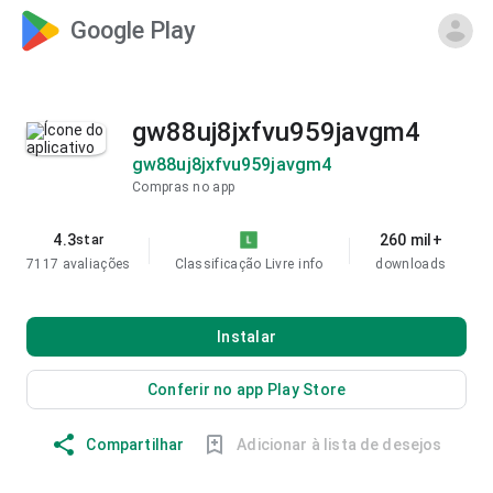
Google Play
gw88uj8jxfvu959javgm4
gw88uj8jxfvu959javgm4
Compras no app
4.3
260 mil+
star
7117 avaliações
Classificação Livre
info
downloads
Instalar
Conferir no app Play Store
Compartilhar
Adicionar à lista de desejos