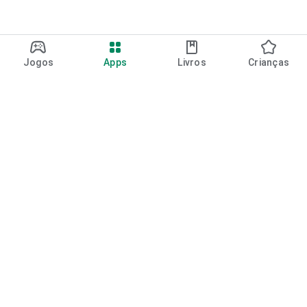
Jogos
Apps
Livros
Crianças
Google Play
Play Pass
Pontos do Play Points
Vales-presente
Resgatar
Política de reembolso