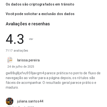
Os dados são criptografados em trânsito
Você pode solicitar a exclusão dos dados
Avaliações e resenhas
4.3
star
7117 avaliações
larissa.pereira
24 de julho de 2025
gw88uj8jxfvu959javgm4 parece prática no ponto de fluxo de
navegação ao voltar para a página depois; os rótulos são
fáceis de acompanhar. O resultado geral parece prático e
maduro.
juliana.santos44