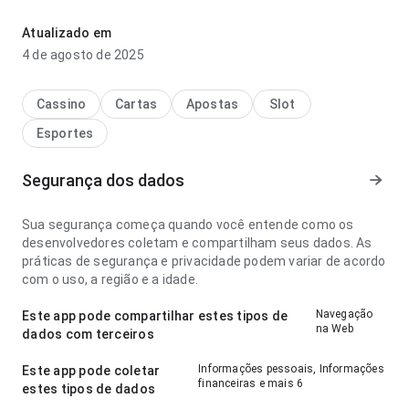
navegação para um visitante novo; a experiência evita
passos desnecessários. A página deixa uma impressão
Atualizado em
limpa e segura.
4 de agosto de 2025
Cassino
Cartas
Apostas
Slot
Esportes
Segurança dos dados
Sua segurança começa quando você entende como os
desenvolvedores coletam e compartilham seus dados. As
práticas de segurança e privacidade podem variar de acordo
com o uso, a região e a idade.
Navegação
Este app pode compartilhar estes tipos de
na Web
dados com terceiros
Informações pessoais, Informações
Este app pode coletar
financeiras e mais 6
estes tipos de dados