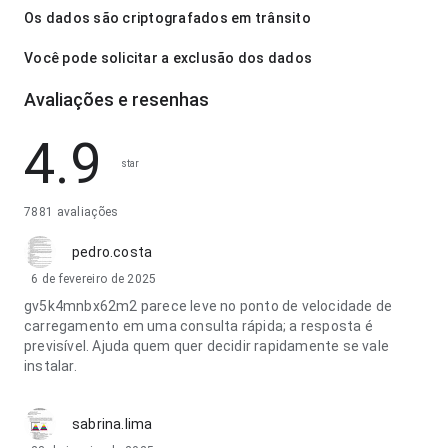
Os dados são criptografados em trânsito
Você pode solicitar a exclusão dos dados
Avaliações e resenhas
4.9
star
7881 avaliações
pedro.costa
6 de fevereiro de 2025
gv5k4mnbx62m2 parece leve no ponto de velocidade de
carregamento em uma consulta rápida; a resposta é
previsível. Ajuda quem quer decidir rapidamente se vale
instalar.
sabrina.lima