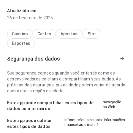
de carregamento com conexão mais lenta; a resposta é
previsível. Esse cuidado nos detalhes faz diferença.
Atualizado em
26 de fevereiro de 2025
Cassino
Cartas
Apostas
Slot
Esportes
Segurança dos dados
Sua segurança começa quando você entende como os
desenvolvedores coletam e compartilham seus dados. As
práticas de segurança e privacidade podem variar de acordo
com o uso, a região e a idade.
Navegação
Este app pode compartilhar estes tipos de
na Web
dados com terceiros
Informações pessoais, Informações
Este app pode coletar
financeiras e mais 6
estes tipos de dados