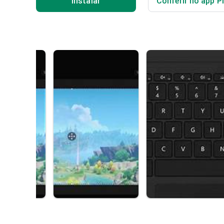
Instalar
Conferir no app P