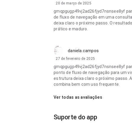
20 de março de 2025
gmqpgugp49vj2ad26fjyd7nsnsee8yf pare
de fluxo de navegação em uma consulta 
deixa claro o próximo passo. O resultad
prático e maduro.
daniela.campos
27 de fevereiro de 2025
gmqpgugp49vj2ad26fjyd7nsnsee8yf pare
ponto de fluxo de navegação para um vis
estrutura deixa claro o próximo passo. A
combina bem com uso frequente.
Ver todas as avaliações
Suporte do app