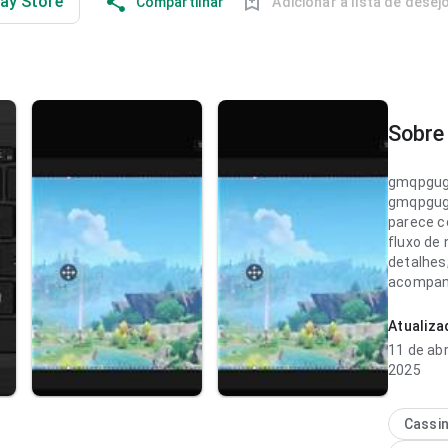
lay Store
Compartilhar
Adicionar à lista de desej
Sobre 
gmqpgug
gmqpgug
parece c
fluxo de
detalhes;
acompanh
impressã
Atualiz
gmqpgug
11 de abr
parece e
2025
navegaçã
os rótulo
acompanh
Cassi
impressã