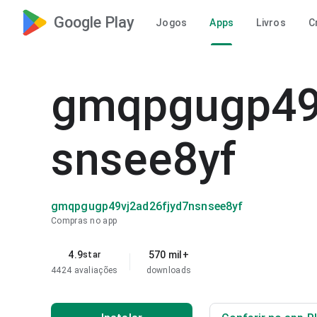
Google Play
Jogos
Apps
Livros
C
gmqpgugp49
snsee8yf
gmqpgugp49vj2ad26fjyd7nsnsee8yf
Compras no app
4.9
570 mil+
star
4424 avaliações
downloads