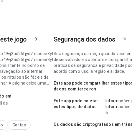
os
este jogo
Segurança dos dados
p49vj2ad26fjyd7nsnsee8yf
Sua segurança começa quando você en
p49vj2ad26fjyd7nsnsee8yf
desenvolvedores coletam e compartilh
onsistente no ponto de
práticas de segurança e privacidade po
 navegação ao alternar
acordo com o uso, a região e a idade.
 os rótulos são fáceis de
ar. A página deixa uma
Este app pode compartilhar estes tipo
o limpa e segura.
dados com terceiros
ado em
p49vj2ad26fjyd7nsnsee8yf
Este app pode coletar
Informações 
il de
stável no ponto de fluxo de
estes tipos de dados
Informações 
o para um visitante novo;
6
s são fáceis de
ar. A página deixa uma
Os dados são criptografados em trâns
no
Cartas
o limpa e segura.