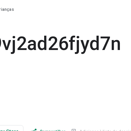
rianças
vj2ad26fjyd7n