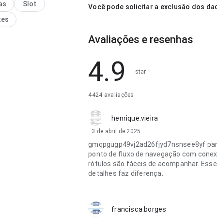
as
Slot
Você pode solicitar a exclusão dos d
tes
Avaliações e resenhas
4.9
star
4424 avaliações
henrique.vieira
3 de abril de 2025
gmqpgugp49vj2ad26fjyd7nsnsee8yf par
ponto de fluxo de navegação com conex
rótulos são fáceis de acompanhar. Esse
detalhes faz diferença.
francisca.borges