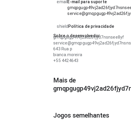
email
E-mail para suporte
gmqpgugp49vj2ad26fjyd7nsnsee
service@gmqpgugp49vj2ad26fj
shield
Política de privacidade
Sobre o desenvolvedor
gmqpgugp49vj2ad26fjyd7nsnsee8yf
service@gmqpgugp49vj2ad26fjyd7nsn
643 Rua p
bianca.moreira
+55 4424643
Mais de
gmqpgugp49vj2ad26fjyd7
Jogos semelhantes