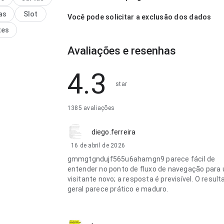
a. Ajuda quem quer
as
Slot
rapidamente se vale
Você pode solicitar a exclusão dos dados
tes
Avaliações e resenhas
4.3
star
1385 avaliações
diego.ferreira
16 de abril de 2026
gmmgtgndujf565u6ahamgn9 parece fácil de
entender no ponto de fluxo de navegação para
visitante novo; a resposta é previsível. O result
geral parece prático e maduro.