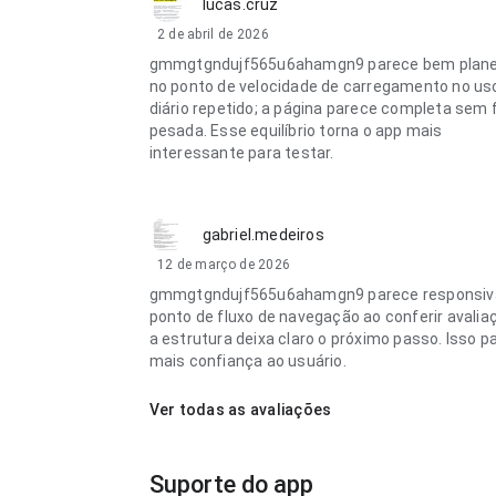
lucas.cruz
2 de abril de 2026
gmmgtgndujf565u6ahamgn9 parece bem plane
no ponto de velocidade de carregamento no us
diário repetido; a página parece completa sem 
pesada. Esse equilíbrio torna o app mais
interessante para testar.
gabriel.medeiros
12 de março de 2026
gmmgtgndujf565u6ahamgn9 parece responsiv
ponto de fluxo de navegação ao conferir avalia
a estrutura deixa claro o próximo passo. Isso 
mais confiança ao usuário.
Ver todas as avaliações
Suporte do app