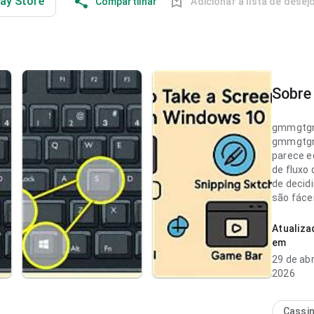
lay Store
Compartilhar
Adicionar à lista de desej
Sobre 
gmmgtgn
gmmgtgn
parece e
de fluxo
de decidi
são fáce
Ajuda qu
rapidamen
Atualiza
em
gmmgtgn
29 de abr
parece c
2026
velocida
em uma c
página n
Cassi