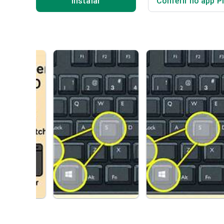
Instalar
Conferir no app P