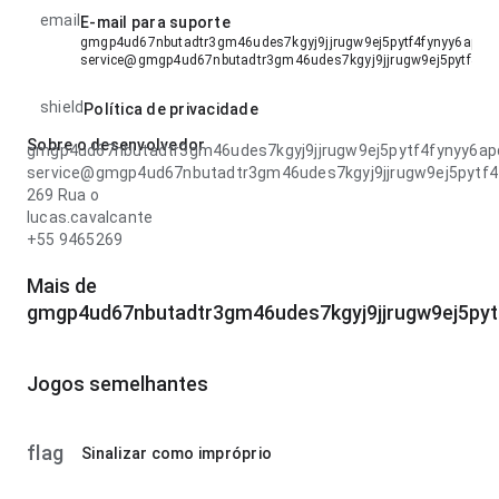
email
E-mail para suporte
gmgp4ud67nbutadtr3gm46udes7kgyj9jjrugw9ej5pytf4fynyy6apq4
service@gmgp4ud67nbutadtr3gm46udes7kgyj9jjrugw9ej5pytf4fy
shield
Política de privacidade
Sobre o desenvolvedor
gmgp4ud67nbutadtr3gm46udes7kgyj9jjrugw9ej5pytf4fynyy6a
service@gmgp4ud67nbutadtr3gm46udes7kgyj9jjrugw9ej5pytf
269 Rua o
lucas.cavalcante
+55 9465269
Mais de
gmgp4ud67nbutadtr3gm46udes7kgyj9jjrugw9ej5py
Jogos semelhantes
flag
Sinalizar como impróprio