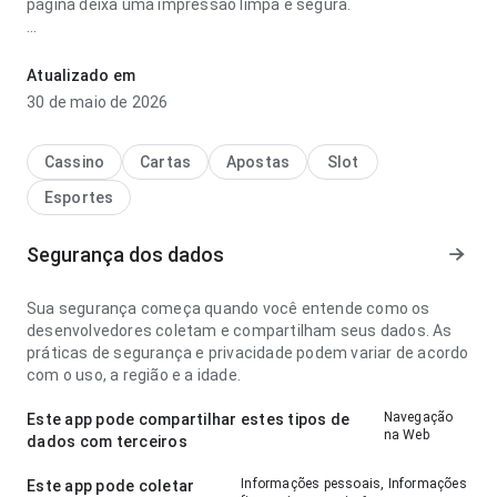
página deixa uma impressão limpa e segura.
gmgp4ud67nbutadtr3gm46udes7kgyj9jjrugw9ej5pytf4fynyy6a
parece madura no ponto de fluxo de navegação ao voltar
Atualizado em
para a página depois; as ações importantes continuam
30 de maio de 2026
visíveis. Isso passa mais confiança ao usuário.
Cassino
Cartas
Apostas
Slot
Esportes
Segurança dos dados
Sua segurança começa quando você entende como os
desenvolvedores coletam e compartilham seus dados. As
práticas de segurança e privacidade podem variar de acordo
com o uso, a região e a idade.
Navegação
Este app pode compartilhar estes tipos de
na Web
dados com terceiros
Informações pessoais, Informações
Este app pode coletar