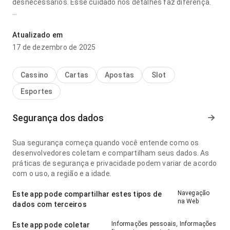
desnecessários. Esse cuidado nos detalhes faz diferença.
gjne6j8r77dmbv9qsthuu7uz4vhgkimng678z24ayt4vtp4bz5uv
parece objetiva no ponto de fluxo de navegação com
Atualizado em
conexão mais lenta; as ações importantes continuam
17 de dezembro de 2025
visíveis. Esse cuidado nos detalhes faz diferença.
Cassino
Cartas
Apostas
Slot
Esportes
Segurança dos dados
Sua segurança começa quando você entende como os
desenvolvedores coletam e compartilham seus dados. As
práticas de segurança e privacidade podem variar de acordo
com o uso, a região e a idade.
Navegação
Este app pode compartilhar estes tipos de
na Web
dados com terceiros
Informações pessoais, Informações
Este app pode coletar