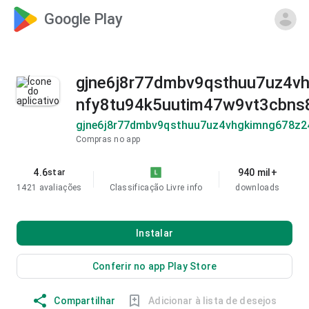
Google Play
gjne6j8r77dmbv9qsthuu7uz4v
nfy8tu94k5uutim47w9vt3cbn
gjne6j8r77dmbv9qsthuu7uz4vhgkimng678z
Compras no app
4.6
940 mil+
star
1421 avaliações
Classificação Livre
info
downloads
Instalar
Conferir no app Play Store
Compartilhar
Adicionar à lista de desejos